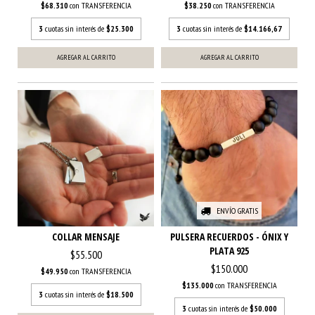
$68.310
con
TRANSFERENCIA
$38.250
con
TRANSFERENCIA
3
cuotas sin interés de
$25.300
3
cuotas sin interés de
$14.166,67
AGREGAR AL CARRITO
AGREGAR AL CARRITO
ENVÍO GRATIS
COLLAR MENSAJE
PULSERA RECUERDOS - ÓNIX Y
PLATA 925
$55.500
$150.000
$49.950
con
TRANSFERENCIA
$135.000
con
TRANSFERENCIA
3
cuotas sin interés de
$18.500
3
cuotas sin interés de
$50.000