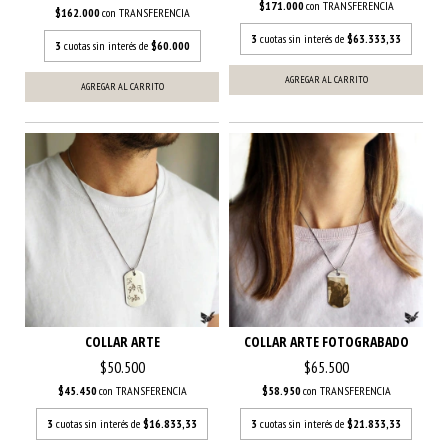
$171.000
con
TRANSFERENCIA
$162.000
con
TRANSFERENCIA
3
cuotas sin interés de
$63.333,33
3
cuotas sin interés de
$60.000
AGREGAR AL CARRITO
AGREGAR AL CARRITO
COLLAR ARTE
COLLAR ARTE FOTOGRABADO
$50.500
$65.500
$45.450
con
TRANSFERENCIA
$58.950
con
TRANSFERENCIA
3
cuotas sin interés de
$16.833,33
3
cuotas sin interés de
$21.833,33