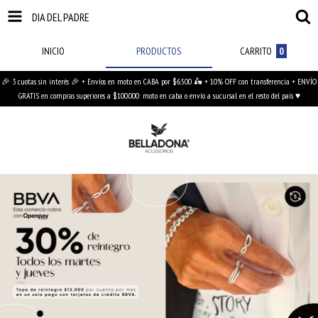
DIA DEL PADRE
INICIO
PRODUCTOS
CARRITO
0
🎉 3 cuotas sin interés 🎉 + Envíos en moto en CABA por $6.500 🛵 + 10% OFF con transferencia + ENVÍO
GRATIS en compras superiores a $100.000: moto en caba o envío a sucursal en el resto del país ♥