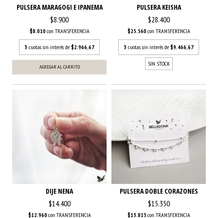
PULSERA MARAGOGI E IPANEMA
PULSERA KEISHA
$8.900
$28.400
$8.010
con
TRANSFERENCIA
$25.560
con
TRANSFERENCIA
3
cuotas sin interés de
$2.966,67
3
cuotas sin interés de
$9.466,67
SIN STOCK
AGREGAR AL CARRITO
DIJE NENA
PULSERA DOBLE CORAZONES
$14.400
$15.350
$12.960
con
TRANSFERENCIA
$13.815
con
TRANSFERENCIA