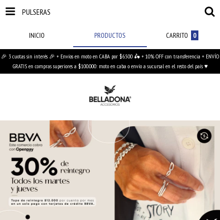
PULSERAS
INICIO
PRODUCTOS
CARRITO
0
🎉 3 cuotas sin interés 🎉 + Envíos en moto en CABA por $6.500 🛵 + 10% OFF con transferencia + ENVÍO
GRATIS en compras superiores a $100.000: moto en caba o envío a sucursal en el resto del país ♥