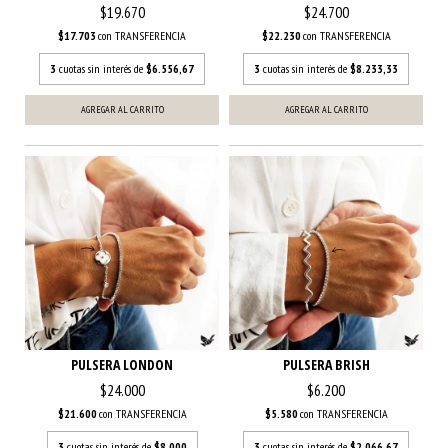
$19.670
$24.700
$17.703
con
TRANSFERENCIA
$22.230
con
TRANSFERENCIA
3
cuotas sin interés de
$6.556,67
3
cuotas sin interés de
$8.233,33
PULSERA LONDON
PULSERA BRISH
$24.000
$6.200
$21.600
con
TRANSFERENCIA
$5.580
con
TRANSFERENCIA
3
cuotas sin interés de
$8.000
3
cuotas sin interés de
$2.066,67