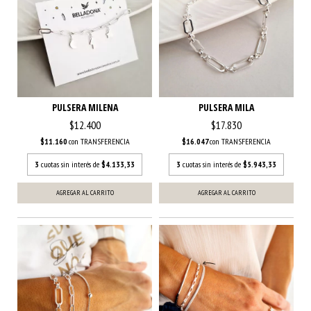
PULSERA MILENA
PULSERA MILA
$12.400
$17.830
$11.160
con
TRANSFERENCIA
$16.047
con
TRANSFERENCIA
3
cuotas sin interés de
$4.133,33
3
cuotas sin interés de
$5.943,33