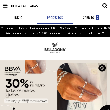
HILO & FACETADAS
INICIO
PRODUCTOS
CARRITO
0
🎉 3 cuotas sin interés 🎉 + Envíos en moto en CABA por $6.500 🛵 + 10% OFF con transferencia + ENVÍO
GRATIS en compras superiores a $100.000: moto en caba o envío a sucursal en el resto del país ♥