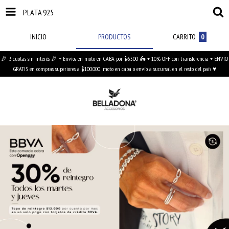
PLATA 925
INICIO
PRODUCTOS
CARRITO
0
🎉 3 cuotas sin interés 🎉 + Envíos en moto en CABA por $6.500 🛵 + 10% OFF con transferencia + ENVÍO
GRATIS en compras superiores a $100.000: moto en caba o envío a sucursal en el resto del país ♥