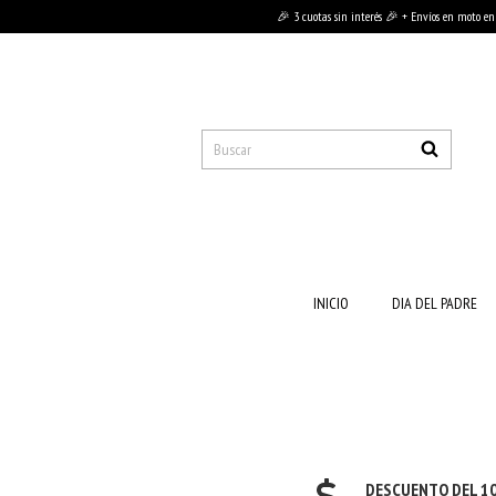
🎉 3 cuotas sin interés 🎉 + Envíos en moto en
INICIO
DIA DEL PADRE
DESCUENTO DEL 1