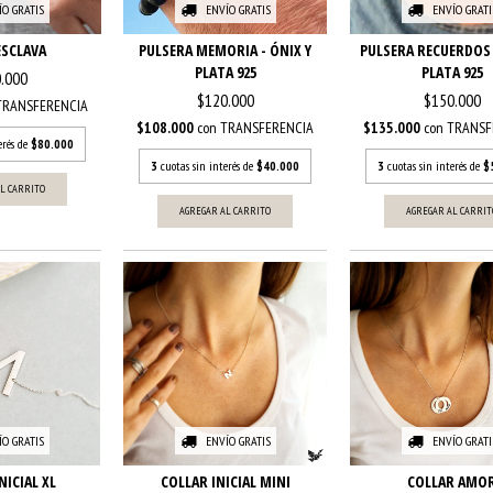
ÍO GRATIS
ENVÍO GRATIS
ENVÍO GRATI
ESCLAVA
PULSERA MEMORIA - ÓNIX Y
PULSERA RECUERDOS 
PLATA 925
PLATA 925
.000
$120.000
$150.000
TRANSFERENCIA
$108.000
con
TRANSFERENCIA
$135.000
con
TRANSF
erés de
$80.000
3
cuotas sin interés de
$40.000
3
cuotas sin interés de
$
L CARRITO
AGREGAR AL CARRITO
AGREGAR AL CARRIT
ÍO GRATIS
ENVÍO GRATIS
ENVÍO GRATI
NICIAL XL
COLLAR INICIAL MINI
COLLAR AMO