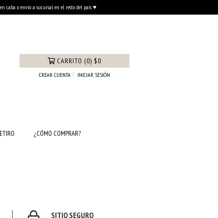
 caba o envío a sucursal en el resto del país ♥
CARRITO
(
0
)
$0
CREAR CUENTA
INICIAR SESIÓN
ETIRO
¿CÓMO COMPRAR?
SITIO SEGURO