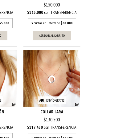
$150.000
ERENCIA
$135.000
con
TRANSFERENCIA
55.000
3
cuotas sin interés de
$50.000
O
AGREGAR AL CARRITO
S
ENVÍO GRATIS
ÓN
COLLAR LARA
$130.500
ERENCIA
$117.450
con
TRANSFERENCIA
49.500
3
cuotas sin interés de
$43.500