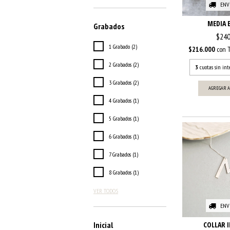
ENV
MEDIA 
Grabados
$240
1 Grabado (2)
$216.000
con
2 Grabados (2)
3
cuotas sin int
3 Grabados (2)
AGREGAR A
4 Grabados (1)
5 Grabados (1)
6 Grabados (1)
7 Grabados (1)
8 Grabados (1)
VER TODOS
ENV
Inicial
COLLAR I