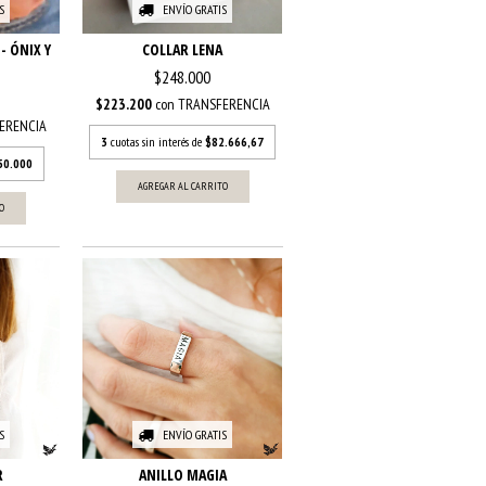
S
ENVÍO GRATIS
- ÓNIX Y
COLLAR LENA
$248.000
$223.200
con
TRANSFERENCIA
ERENCIA
3
cuotas sin interés de
$82.666,67
50.000
AGREGAR AL CARRITO
O
S
ENVÍO GRATIS
R
ANILLO MAGIA