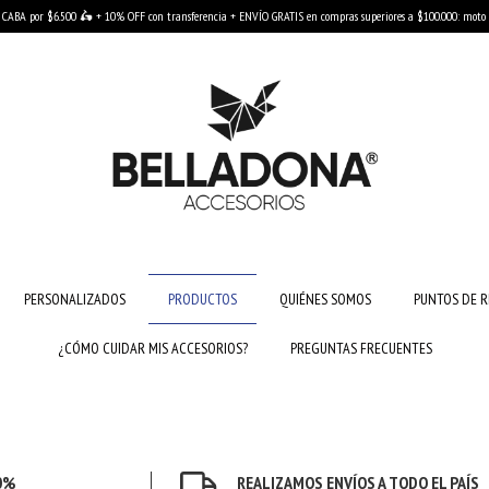
 CABA por $6.500 🛵 + 10% OFF con transferencia + ENVÍO GRATIS en compras superiores a $100.000: moto en
PERSONALIZADOS
PRODUCTOS
QUIÉNES SOMOS
PUNTOS DE R
¿CÓMO CUIDAR MIS ACCESORIOS?
PREGUNTAS FRECUENTES
0%
REALIZAMOS ENVÍOS A TODO EL PAÍS