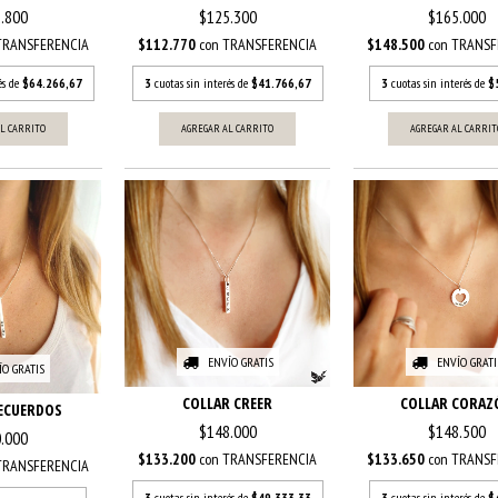
.800
$125.300
$165.000
TRANSFERENCIA
$112.770
con
TRANSFERENCIA
$148.500
con
TRANSF
és de
$64.266,67
3
cuotas sin interés de
$41.766,67
3
cuotas sin interés de
$
L CARRITO
AGREGAR AL CARRITO
AGREGAR AL CARRIT
ENVÍO GRATIS
ENVÍO GRATI
ÍO GRATIS
COLLAR CREER
COLLAR CORAZ
ECUERDOS
$148.000
$148.500
.000
$133.200
con
TRANSFERENCIA
$133.650
con
TRANSF
TRANSFERENCIA
3
cuotas sin interés de
$49.333,33
3
cuotas sin interés de
$