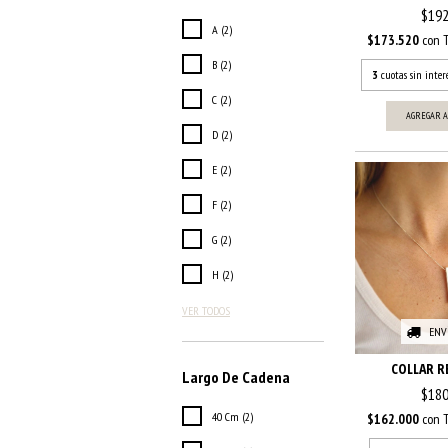
$192
A (2)
$173.520
con
B (2)
3
cuotas sin inter
C (2)
AGREGAR A
D (2)
E (2)
F (2)
G (2)
H (2)
VER TODOS
ENV
COLLAR R
Largo De Cadena
$180
40 Cm (2)
$162.000
con