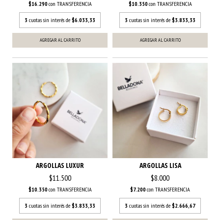
$16.290
con
TRANSFERENCIA
$10.350
con
TRANSFERENCIA
3
cuotas sin interés de
$6.033,33
3
cuotas sin interés de
$3.833,33
AGREGAR AL CARRITO
AGREGAR AL CARRITO
ARGOLLAS LUXUR
ARGOLLAS LISA
$11.500
$8.000
$10.350
con
TRANSFERENCIA
$7.200
con
TRANSFERENCIA
3
cuotas sin interés de
$3.833,33
3
cuotas sin interés de
$2.666,67