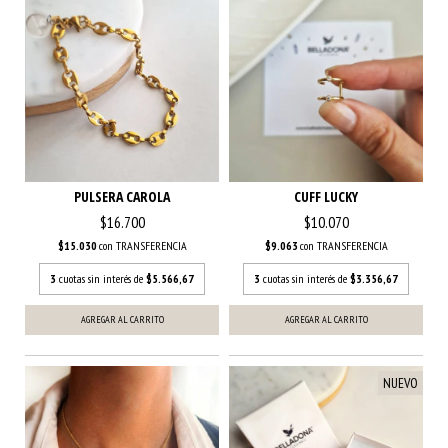
PULSERA CAROLA
CUFF LUCKY
$16.700
$10.070
$15.030
con
TRANSFERENCIA
$9.063
con
TRANSFERENCIA
3
cuotas sin interés de
$5.566,67
3
cuotas sin interés de
$3.356,67
NUEVO