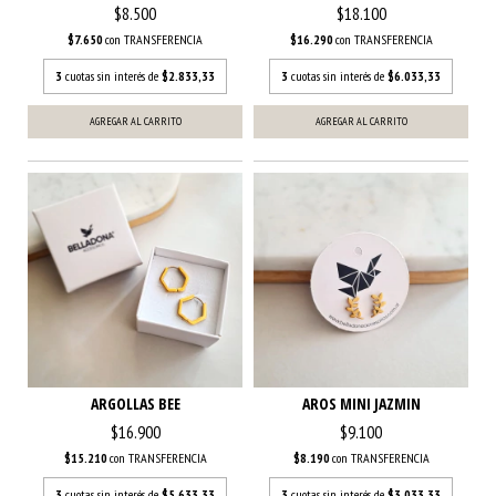
$8.500
$18.100
$7.650
con
TRANSFERENCIA
$16.290
con
TRANSFERENCIA
3
cuotas sin interés de
$2.833,33
3
cuotas sin interés de
$6.033,33
AGREGAR AL CARRITO
AGREGAR AL CARRITO
ARGOLLAS BEE
AROS MINI JAZMIN
$16.900
$9.100
$15.210
con
TRANSFERENCIA
$8.190
con
TRANSFERENCIA
3
cuotas sin interés de
$5.633,33
3
cuotas sin interés de
$3.033,33