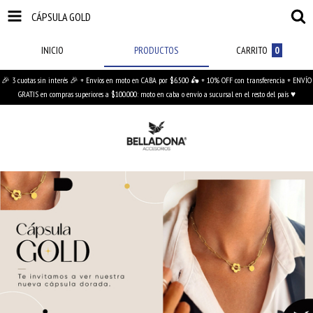
CÁPSULA GOLD
INICIO
PRODUCTOS
CARRITO
0
🎉 3 cuotas sin interés 🎉 + Envíos en moto en CABA por $6.500 🛵 + 10% OFF con transferencia + ENVÍO
GRATIS en compras superiores a $100.000: moto en caba o envío a sucursal en el resto del país ♥